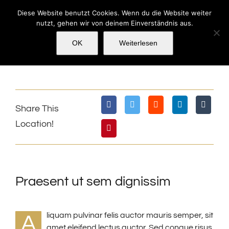
Zum
Diese Website benutzt Cookies. Wenn du die Website weiter
Inhalt
nutzt, gehen wir von deinem Einverständnis aus.
springen
OK
Weiterlesen
View
Larger
Image
Share This
Location!
Praesent ut sem dignissim
liquam pulvinar felis auctor mauris semper, sit
A
amet eleifend lectus auctor. Sed congue risus